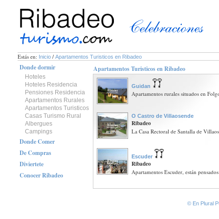
Estás en:
/
Inicio
Apartamentos Turisticos en Ribadeo
Donde dormir
Apartamentos Turisticos en Ribadeo
Hoteles
Hoteles Residencia
Guidan
Pensiones Residencia
Apartamentos rurales situados en Folgos
Apartamentos Rurales
Apartamentos Turisticos
Casas Turismo Rural
O Castro de Villaosende
Ribadeo
Albergues
La Casa Rectoral de Santalla de Villaos
Campings
Donde Comer
De Compras
Escuder
Diviertete
Ribadeo
Apartamentos Escuder, están pensados p
Conocer Ribadeo
© En Plural P