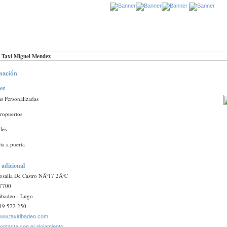
/
Taxi Miguel Mendez
mación
ez
as Personalizadas
ropuertos
les
ta a puerta
 adicional
osalia De Castro NÂº17 2ÂºC
7700
ibadeo - Lugo
19 522 250
ww.taxiribadeo.com
ontacta con el alojamiento.