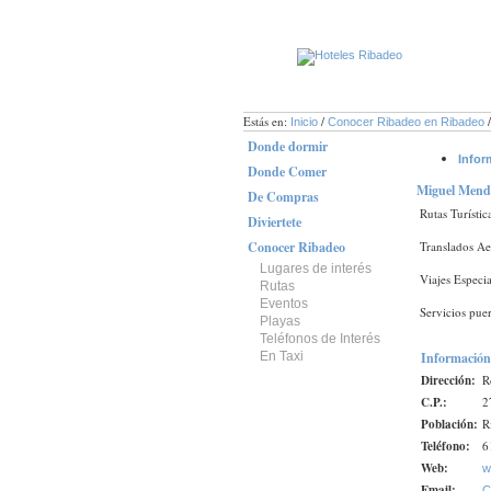
Estás en:
/
Inicio
Conocer Ribadeo en Ribadeo
Donde dormir
Infor
Donde Comer
Miguel Mend
De Compras
Rutas Turístic
Diviertete
Conocer Ribadeo
Translados Ae
Lugares de interés
Viajes Especia
Rutas
Eventos
Servicios puer
Playas
Teléfonos de Interés
En Taxi
Información
Dirección:
R
C.P.:
2
Población:
R
Teléfono:
6
Web:
w
Email:
C